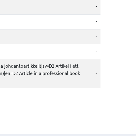
-
-
-
-
 johdantoartikkeli)|sv=D2 Artikel i ett
en)|en=D2 Article in a professional book
-