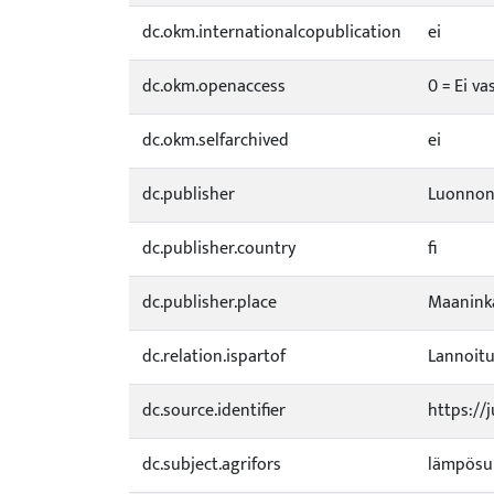
dc.okm.internationalcopublication
ei
dc.okm.openaccess
0 = Ei va
dc.okm.selfarchived
ei
dc.publisher
Luonnonv
dc.publisher.country
fi
dc.publisher.place
Maanink
dc.relation.ispartof
Lannoitu
dc.source.identifier
https://
dc.subject.agrifors
lämpös