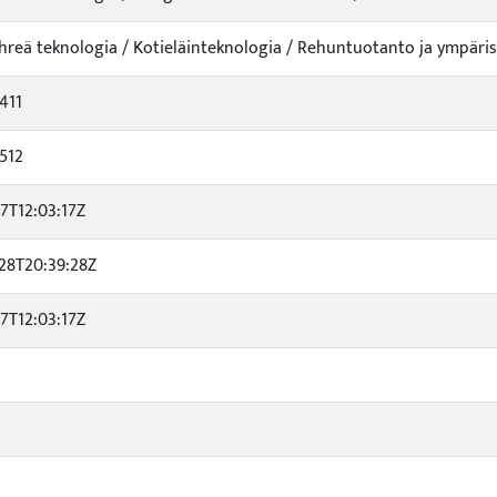
ihreä teknologia / Kotieläinteknologia / Rehuntuotanto ja ympäri
411
512
17T12:03:17Z
28T20:39:28Z
17T12:03:17Z