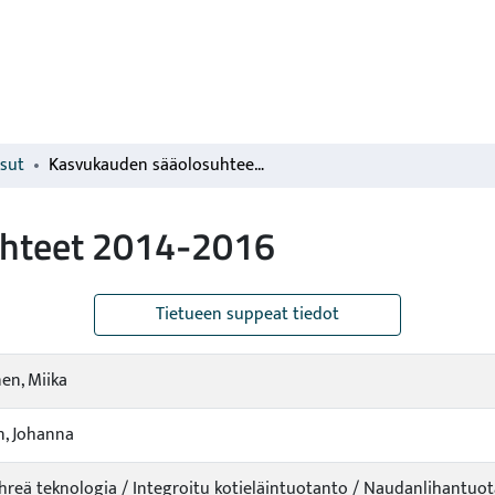
isut
Kasvukauden sääolosuhteet 2014-2016
uhteet 2014-2016
Tietueen suppeat tiedot
nen, Miika
, Johanna
ihreä teknologia / Integroitu kotieläintuotanto / Naudanlihantuo