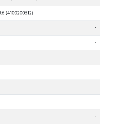
stö (4100200512)
-
-
-
-