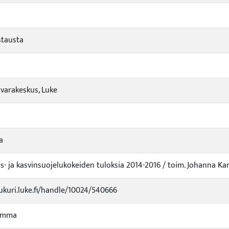
stausta
arakeskus, Luke
a
s- ja kasvinsuojelukokeiden tuloksia 2014-2016 / toim. Johanna K
jukuri.luke.fi/handle/10024/540666
umma