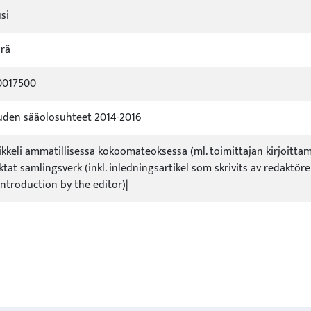
si
rä
0017500
uden sääolosuhteet 2014-2016
tikkeli ammatillisessa kokoomateoksessa (ml. toimittajan kirjoittama
ktat samlingsverk (inkl. inledningsartikel som skrivits av redaktör
 introduction by the editor)|