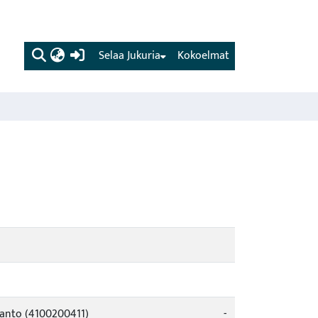
(current)
Selaa Jukuria
Kokoelmat
tanto (4100200411)
-