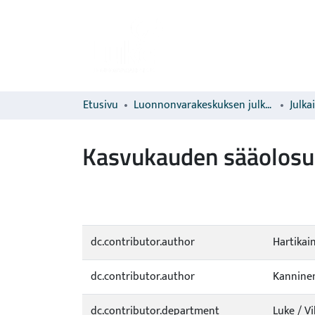
Etusivu
Luonnonvarakeskuksen julkaisut
Julka
Kasvukauden sääolos
dc.contributor.author
Hartikai
dc.contributor.author
Kanninen
dc.contributor.department
Luke / V