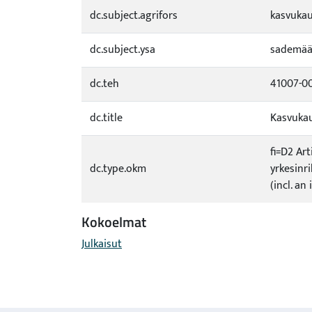
dc.subject.agrifors
kasvukau
dc.subject.ysa
sademää
dc.teh
41007-0
dc.title
Kasvuka
fi=D2 Ar
dc.type.okm
yrkesinri
(incl. an
Kokoelmat
Julkaisut