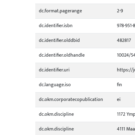
dc.format.pagerange
2-9
dc.identifier.isbn
978-951-
dc.identifier.olddbid
482817
dc.identifier.oldhandle
10024/5
dc.identifier.uri
https://j
dc.language.iso
fin
dc.okm.corporatecopublication
ei
dc.okm.discipline
1172 Ymp
dc.okm.discipline
4111 Maa