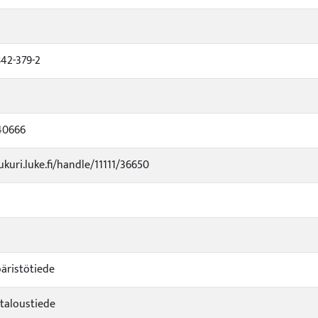
842-379-2
40666
ukuri.luke.fi/handle/11111/36650
äristötiede
taloustiede