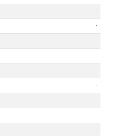
-
-
-
-
-
-