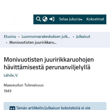
(current)
Selaa Jukuria
Kokoelmat
Etusivu
Luonnonvarakeskuksen julkaisut
Julkaisut
Monivuotisten juuririkkaruohojen hävittämisestä perunanviljelyllä
Monivuotisten juuririkkaruohojen
hävittämisestä perunanviljelyllä
Lähde, V.
Maaseudun Tulevaisuus
1949
Tämän artikkelin/julkaisun kokotekstiä ei ole