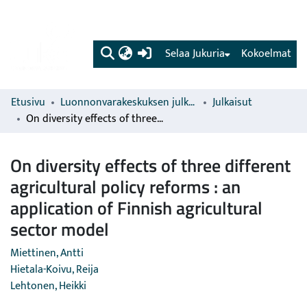
(current)
Selaa Jukuria
Kokoelmat
Etusivu
Luonnonvarakeskuksen julkaisut
Julkaisut
On diversity effects of three different agricultural policy reforms : an application of Finnish agricultural sector model
On diversity effects of three different
agricultural policy reforms : an
application of Finnish agricultural
sector model
Miettinen, Antti
Hietala-Koivu, Reija
Lehtonen, Heikki