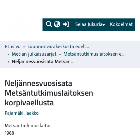
(current)
Selaa Jukuria
Kokoelmat
Etusivu
Luonnonvarakeskusta edeltävien organisaatioiden sarjat
Metlan julkaisusarjat
Metsäntutkimuslaitoksen erillisjulkaisut
Neljännesvuosisata Metsäntutkimuslaitoksen korpivaellusta
Neljännesvuosisata
Metsäntutkimuslaitoksen
korpivaellusta
Pajamäki, Jaakko
Metsäntutkimuslaitos
1988