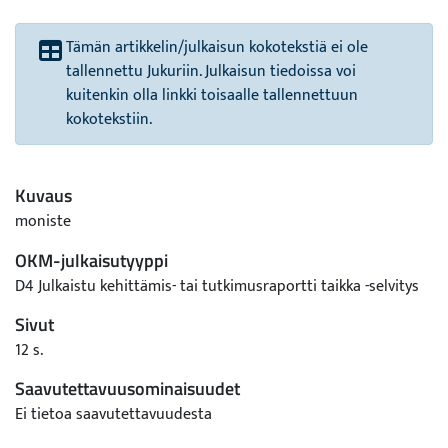
Tämän artikkelin/julkaisun kokotekstiä ei ole
tallennettu Jukuriin. Julkaisun tiedoissa voi
kuitenkin olla linkki toisaalle tallennettuun
kokotekstiin.
Kuvaus
moniste
OKM-julkaisutyyppi
D4 Julkaistu kehittämis- tai tutkimusraportti taikka -selvitys
Sivut
12 s.
Saavutettavuusominaisuudet
Ei tietoa saavutettavuudesta