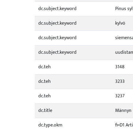
dc.subject.keyword
Pinus syl
dc.subject.keyword
kylvö
dc.subject.keyword
siemens
dc.subject.keyword
uudista
dc.teh
3148
dc.teh
3233
dc.teh
3237
dc.title
Männyn l
dc.type.okm
fi=D1 Art