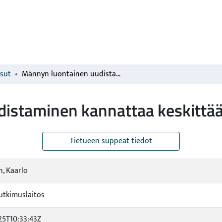
isut
Männyn luontainen uudistaminen kannattaa keskittää hyviin siemenvuosiin
istaminen kannattaa keskittää
Tietueen suppeat tiedot
, Kaarlo
tkimuslaitos
25T10:33:43Z