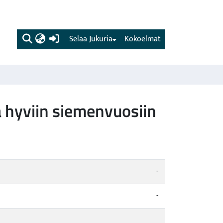
(current)
Selaa Jukuria
Kokoelmat
 hyviin siemenvuosiin
-
-