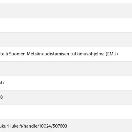
 Etelä-Suomen Metsänuudistamisen tutkimusohjelma (EMU)
ti
93
jukuri.luke.fi/handle/10024/507603