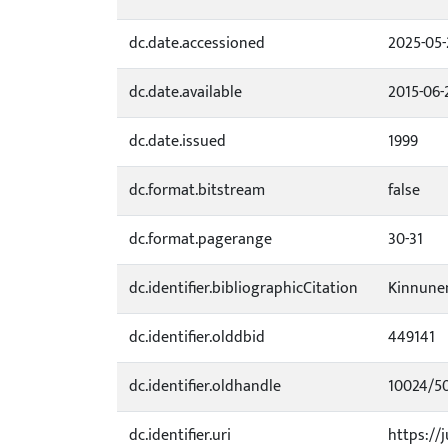
dc.date.accessioned
2025-05-
dc.date.available
2015-06-
dc.date.issued
1999
dc.format.bitstream
false
dc.format.pagerange
30-31
dc.identifier.bibliographicCitation
Kinnunen
dc.identifier.olddbid
449141
dc.identifier.oldhandle
10024/5
dc.identifier.uri
https://j