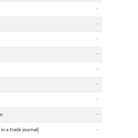
-
-
-
-
-
-
-
in
-
 in a trade journal|
-