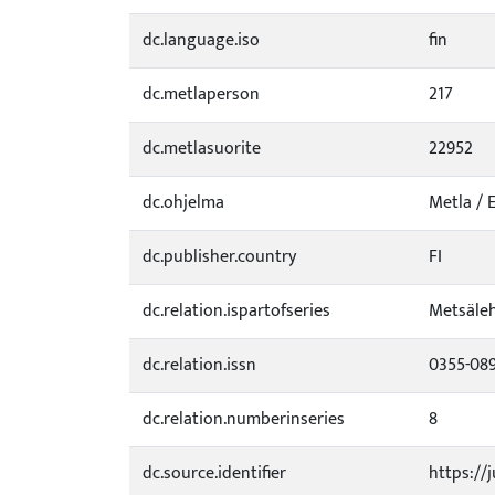
dc.language.iso
fin
dc.metlaperson
217
dc.metlasuorite
22952
dc.ohjelma
Metla /
dc.publisher.country
FI
dc.relation.ispartofseries
Metsäleh
dc.relation.issn
0355-08
dc.relation.numberinseries
8
dc.source.identifier
https://