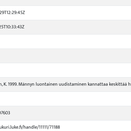
29T12:29:45Z
25T10:33:43Z
, K. 1999. Männyn luontainen uudistaminen kannattaa keskittää hyv
07603
ukuri.luke.fi/handle/11111/71188