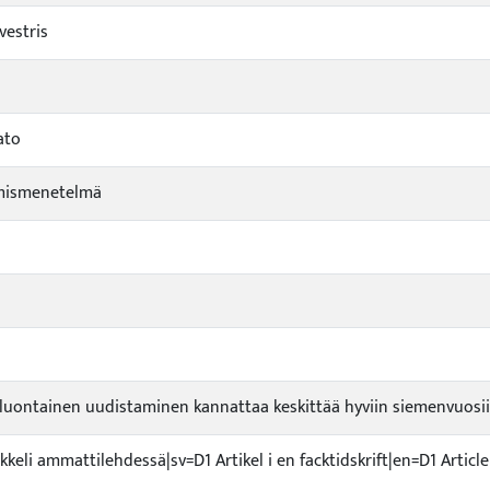
vestris
ato
mismenetelmä
uontainen uudistaminen kannattaa keskittää hyviin siemenvuosi
ikkeli ammattilehdessä|sv=D1 Artikel i en facktidskrift|en=D1 Article