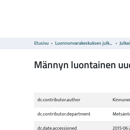
Etusivu
Luonnonvarakeskuksen julkaisut
Julka
Männyn luontainen uud
dc.contributor.author
Kinnunen
dc.contributor.department
Metsäntu
dc.date.accessioned
2015-06-