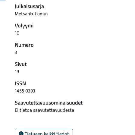
Julkaisusarja
Metsäntutkimus
Volyymi
10
Numero
3
Sivut
19
ISSN
1455-0393
Saavutettavuusominaisuudet
Ei tietoa saavutettavuudesta
Tietueen kaikki tiedot