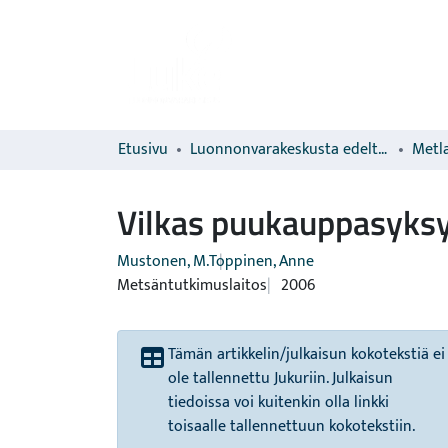
Etusivu
Luonnonvarakeskusta edeltävien organisaatioiden sarjat
Metla
Vilkas puukauppasyksy
Mustonen, M.
Toppinen, Anne
Metsäntutkimuslaitos
2006
Tämän artikkelin/julkaisun kokotekstiä ei
ole tallennettu Jukuriin. Julkaisun
tiedoissa voi kuitenkin olla linkki
toisaalle tallennettuun kokotekstiin.