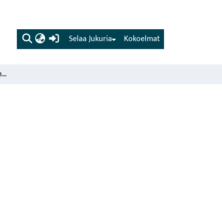
(current)
Selaa Jukuria
Kokoelmat
Vilkas puukauppasyksy meneillään