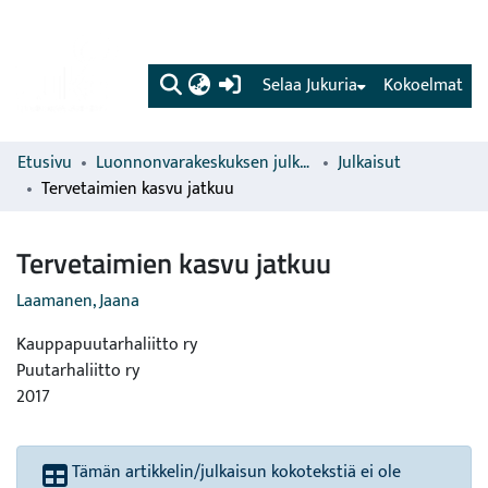
(current)
Selaa Jukuria
Kokoelmat
Etusivu
Luonnonvarakeskuksen julkaisut
Julkaisut
Tervetaimien kasvu jatkuu
Tervetaimien kasvu jatkuu
Laamanen, Jaana
Kauppapuutarhaliitto ry
Puutarhaliitto ry
2017
Tämän artikkelin/julkaisun kokotekstiä ei ole