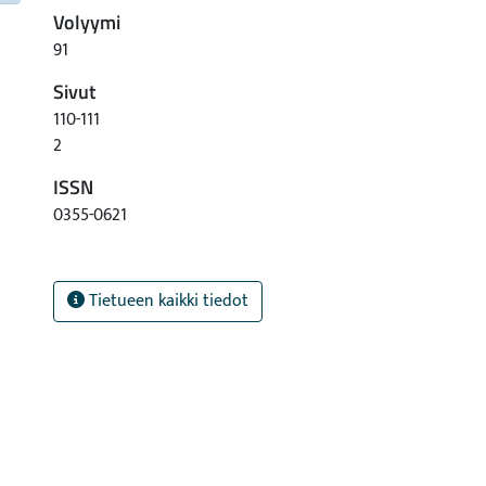
Volyymi
91
Sivut
110-111
2
ISSN
0355-0621
Tietueen kaikki tiedot