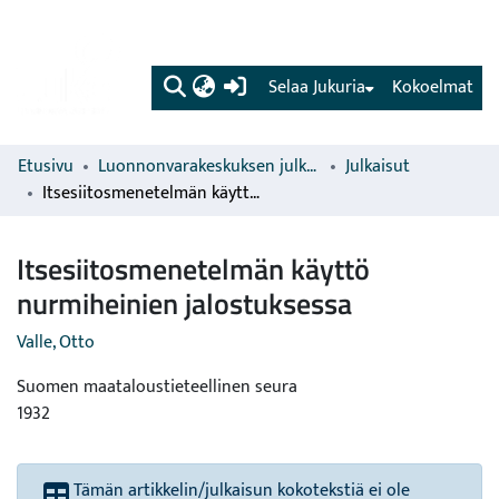
(current)
Selaa Jukuria
Kokoelmat
Etusivu
Luonnonvarakeskuksen julkaisut
Julkaisut
Itsesiitosmenetelmän käyttö nurmiheinien jalostuksessa
Itsesiitosmenetelmän käyttö
nurmiheinien jalostuksessa
Valle, Otto
Suomen maataloustieteellinen seura
1932
Tämän artikkelin/julkaisun kokotekstiä ei ole