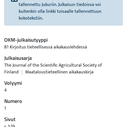
tallennettu Jukuriin. Julkaisun tiedoissa voi
kuitenkin olla linkki toisaalle tallennettuun
kokotekstiin.
OKM-julkaisutyyppi
B1 Kirjoitus tieteellisessä aikakauslehdessä
Julkaisusarja
The Journal of the Scientific Agricultural Society of
Finland
|
Maataloustieteellinen aikakauskirja
Volyymi
4
Numero
1
Sivut
s. 1-19