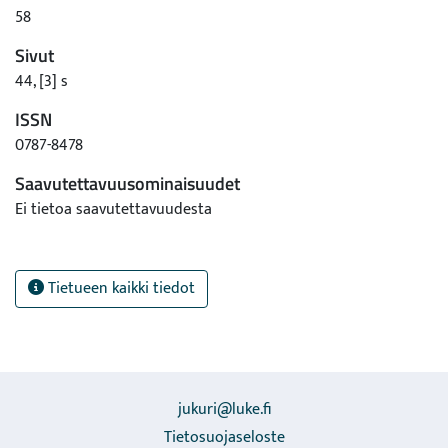
58
Sivut
44, [3] s
ISSN
0787-8478
Saavutettavuusominaisuudet
Ei tietoa saavutettavuudesta
Tietueen kaikki tiedot
jukuri@luke.fi
Tietosuojaseloste