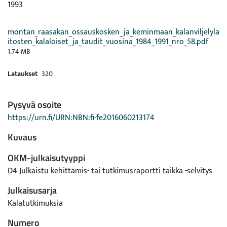
1993
montan_raasakan_ossauskosken_ja_keminmaan_kalanviljelyla
itosten_kalaloiset_ja_taudit_vuosina_1984_1991_nro_58.pdf
1.74 MB
Lataukset
320
Pysyvä osoite
https://urn.fi/URN:NBN:fi-fe2016060213174
Kuvaus
OKM-julkaisutyyppi
D4 Julkaistu kehittämis- tai tutkimusraportti taikka -selvitys
Julkaisusarja
Kalatutkimuksia
Numero