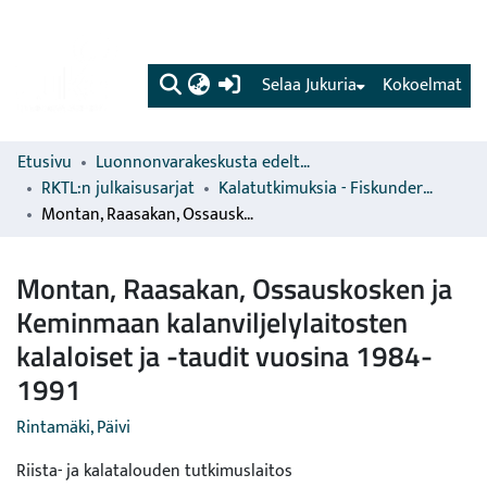
(current)
Selaa Jukuria
Kokoelmat
Etusivu
Luonnonvarakeskusta edeltävien organisaatioiden sarjat
RKTL:n julkaisusarjat
Kalatutkimuksia - Fiskundersökningar
Montan, Raasakan, Ossauskosken ja Keminmaan kalanviljelylaitosten kalaloiset ja -taudit vuosina 1984-1991
Montan, Raasakan, Ossauskosken ja
Keminmaan kalanviljelylaitosten
kalaloiset ja -taudit vuosina 1984-
1991
Rintamäki, Päivi
Riista- ja kalatalouden tutkimuslaitos