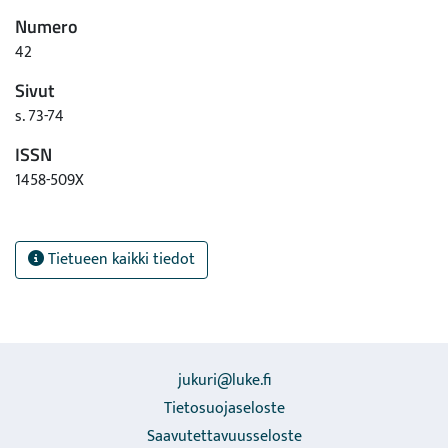
Numero
42
Sivut
s. 73-74
ISSN
1458-509X
Tietueen kaikki tiedot
jukuri@luke.fi
Tietosuojaseloste
Saavutettavuusseloste