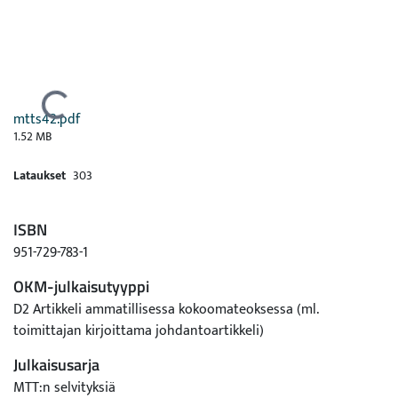
Ladataan...
mtts42.pdf
1.52 MB
Lataukset
303
ISBN
951-729-783-1
OKM-julkaisutyyppi
D2 Artikkeli ammatillisessa kokoomateoksessa (ml.
toimittajan kirjoittama johdantoartikkeli)
Julkaisusarja
MTT:n selvityksiä