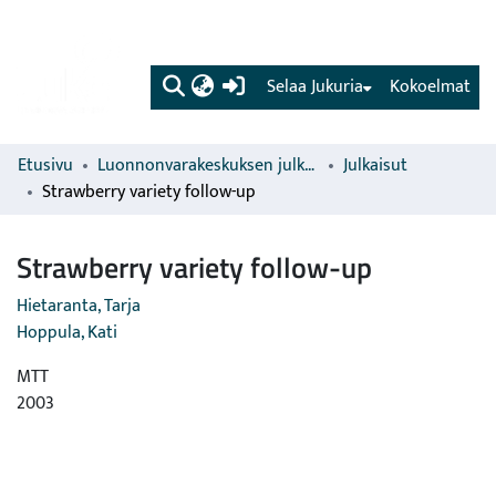
(current)
Selaa Jukuria
Kokoelmat
Etusivu
Luonnonvarakeskuksen julkaisut
Julkaisut
Strawberry variety follow-up
Strawberry variety follow-up
Hietaranta, Tarja
Hoppula, Kati
MTT
2003