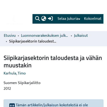
(current)
Selaa Jukuria
Kokoelmat
Etusivu
Luonnonvarakeskuksen julkaisut
Julkaisut
Siipikarjasektorin taloudesta ja vähän muustakin
Siipikarjasektorin taloudesta ja vähän
muustakin
Karhula, Timo
Suomen Siipikarjaliitto
2012
Tämän artikkelin/julkaisun kokotekstiä ei ole