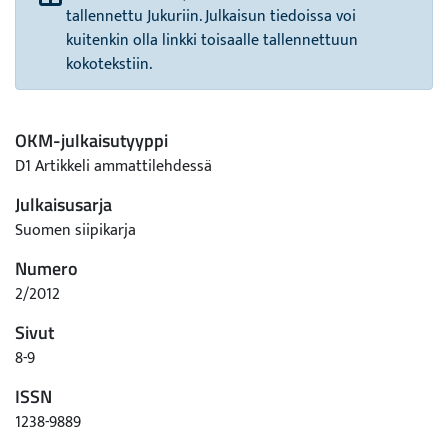
tallennettu Jukuriin. Julkaisun tiedoissa voi
kuitenkin olla linkki toisaalle tallennettuun
kokotekstiin.
OKM-julkaisutyyppi
D1 Artikkeli ammattilehdessä
Julkaisusarja
Suomen siipikarja
Numero
2/2012
Sivut
8-9
ISSN
1238-9889