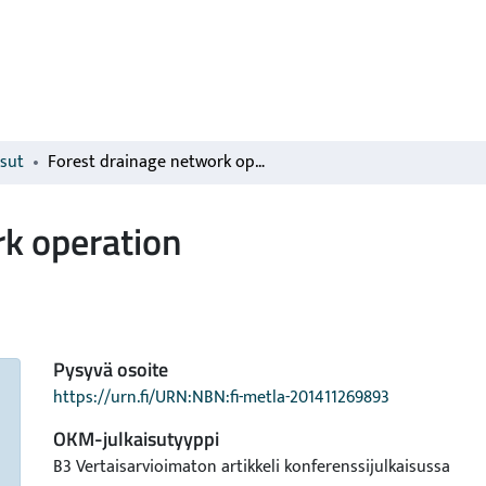
isut
Forest drainage network operation
rk operation
Pysyvä osoite
https://urn.fi/URN:NBN:fi-metla-201411269893
OKM-julkaisutyyppi
B3 Vertaisarvioimaton artikkeli konferenssijulkaisussa