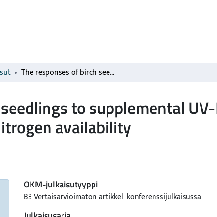
isut
The responses of birch seedlings to supplemental UV-B are only slightly affected by increased nitrogen availability
 seedlings to supplemental UV-B
itrogen availability
OKM-julkaisutyyppi
B3 Vertaisarvioimaton artikkeli konferenssijulkaisussa
Julkaisusarja