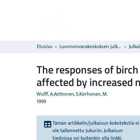
Etusivu
Luonnonvarakeskuksen julkaisut
Julka
The responses of birch
affected by increased n
Wulff, A.
Anttonen, S.
Korhonen, M.
1999
Tämän artikkelin/julkaisun kokotekstiä ei
ole tallennettu Jukuriin. Julkaisun
tiedoissa voi kuitenkin olla linkki