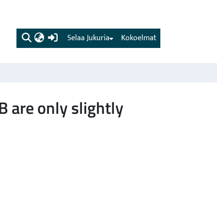
(current)
Selaa Jukuria
Kokoelmat
 are only slightly