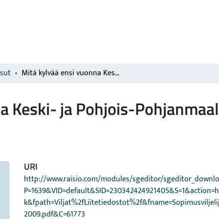
isut
Mitä kylvää ensi vuonna Keski- ja Pohjois-Pohjanmaalla?
a Keski- ja Pohjois-Pohjanmaal
URI
http://www.raisio.com/modules/sgeditor/sgeditor_downlo
P=1639&VID=default&SID=230342424921405&S=1&action=h
k&fpath=Viljat%2fLiitetiedostot%2f&fname=Sopimusviljeli
2009.pdf&C=61773