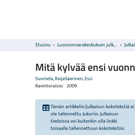
Etusivu
Luonnonvarakeskuksen julkaisut
Julka
Mitä kylvää ensi vuonn
Suomela, Raija
Saarinen, Essi
Ravintoraisio
2009
Tämän artikkelin/julkaisun kokotekstiä ei
ole tallennettu Jukuriin. Julkaisun
tiedoissa voi kuitenkin olla linkki
toisaalle tallennettuun kokotekstiin.