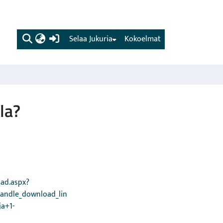
(current)
Selaa Jukuria
Kokoelmat
la?
ad.aspx?
andle_download_lin
ja+1-