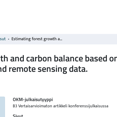
isut
Estimating forest growth and carbon balance based on climate-sensitive forest growth model and remote sensing data.
th and carbon balance based on
nd remote sensing data.
OKM-julkaisutyyppi
B3 Vertaisarvioimaton artikkeli konferenssijulkaisussa
Sivut