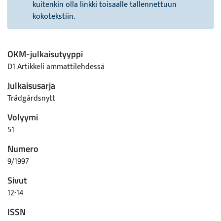
kuitenkin olla linkki toisaalle tallennettuun
kokotekstiin.
OKM-julkaisutyyppi
D1 Artikkeli ammattilehdessä
Julkaisusarja
Trädgårdsnytt
Volyymi
51
Numero
9/1997
Sivut
12-14
ISSN