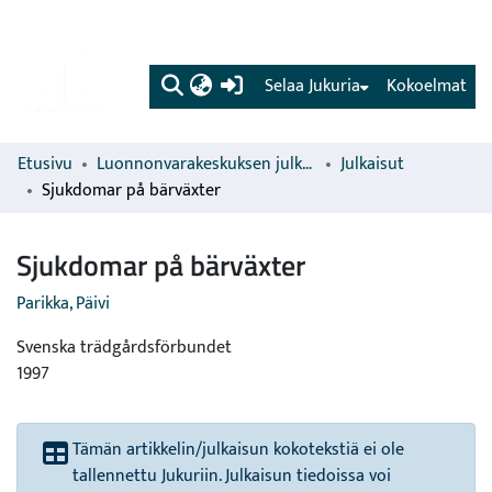
(current)
Selaa Jukuria
Kokoelmat
Etusivu
Luonnonvarakeskuksen julkaisut
Julkaisut
Sjukdomar på bärväxter
Sjukdomar på bärväxter
Parikka, Päivi
Svenska trädgårdsförbundet
1997
Tämän artikkelin/julkaisun kokotekstiä ei ole
tallennettu Jukuriin. Julkaisun tiedoissa voi