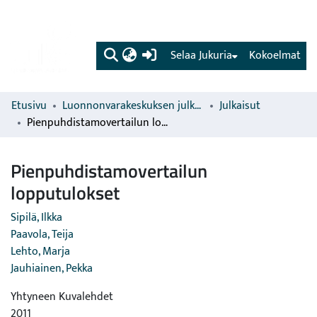
(current)
Selaa Jukuria
Kokoelmat
Etusivu
Luonnonvarakeskuksen julkaisut
Julkaisut
Pienpuhdistamovertailun lopputulokset
Pienpuhdistamovertailun
lopputulokset
Sipilä, Ilkka
Paavola, Teija
Lehto, Marja
Jauhiainen, Pekka
Yhtyneen Kuvalehdet
2011