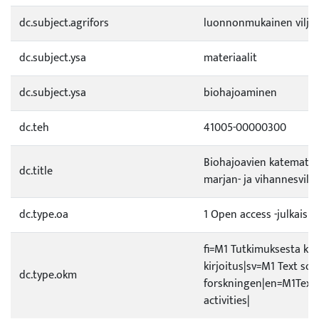
dc.subject.agrifors
luonnonmukainen viljel
dc.subject.ysa
materiaalit
dc.subject.ysa
biohajoaminen
dc.teh
41005-00000300
Biohajoavien katemateri
dc.title
marjan- ja vihannesvilje
dc.type.oa
1 Open access -julkaisu
fi=M1 Tutkimuksesta ke
kirjoitus|sv=M1 Text so
dc.type.okm
forskningen|en=M1Text 
activities|