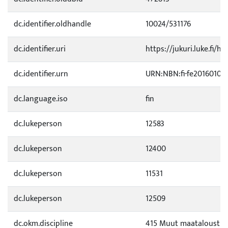
dc.identifier.oldhandle
10024/531176
dc.identifier.uri
https://jukuri.luke.fi/h
dc.identifier.urn
URN:NBN:fi-fe20160104
dc.language.iso
fin
dc.lukeperson
12583
dc.lukeperson
12400
dc.lukeperson
11531
dc.lukeperson
12509
dc.okm.discipline
415 Muut maataloustie