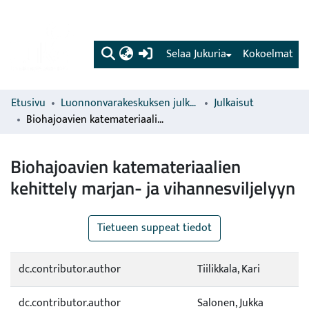
(current)
Selaa Jukuria
Kokoelmat
Etusivu
Luonnonvarakeskuksen julkaisut
Julkaisut
Biohajoavien katemateriaalien kehittely marjan- ja vihannesviljelyyn
Biohajoavien katemateriaalien
kehittely marjan- ja vihannesviljelyyn
Tietueen suppeat tiedot
dc.contributor.author
Tiilikkala, Kari
dc.contributor.author
Salonen, Jukka