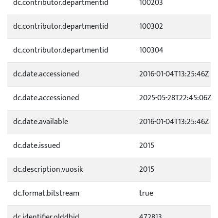
dc.contributor.departmentid
100203
dc.contributor.departmentid
100302
dc.contributor.departmentid
100304
dc.date.accessioned
2016-01-04T13:25:46Z
dc.date.accessioned
2025-05-28T22:45:06Z
dc.date.available
2016-01-04T13:25:46Z
dc.date.issued
2015
dc.description.vuosik
2015
dc.format.bitstream
true
dc.identifier.olddbid
472813