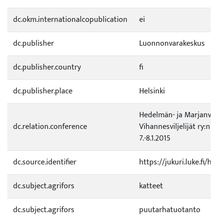
dc.okm.internationalcopublication
ei
dc.publisher
Luonnonvarakeskus
dc.publisher.country
fi
dc.publisher.place
Helsinki
Hedelmän- ja Marjanviljel
dc.relation.conference
Vihannesviljelijät ry:n 
7.-8.1.2015
dc.source.identifier
https://jukuri.luke.fi/h
dc.subject.agrifors
katteet
dc.subject.agrifors
puutarhatuotanto