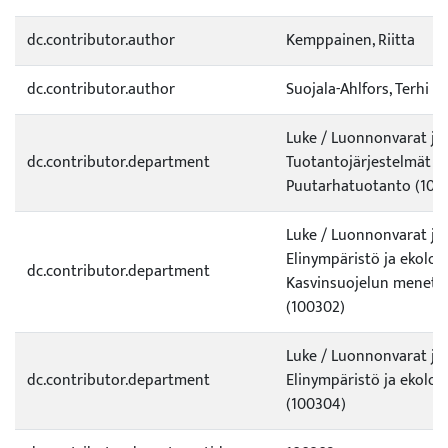
dc.contributor.author
Kemppainen, Riitta
dc.contributor.author
Suojala-Ahlfors, Terhi
Luke / Luonnonvarat ja
dc.contributor.department
Tuotantojärjestelmät /
Puutarhatuotanto (100
Luke / Luonnonvarat ja
Elinympäristö ja ekologi
dc.contributor.department
Kasvinsuojelun menete
(100302)
Luke / Luonnonvarat ja
dc.contributor.department
Elinympäristö ja ekolog
(100304)