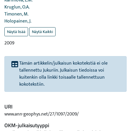
Karimova, L.M.
Kruglun, O.A.
Timonen, M.
Holopainen, J.
Näytä lisää
Näytä Kaikki
2009
Tämän artikkelin/julkaisun kokotekstiä ei ole
tallennettu Jukuriin. Julkaisun tiedoissa voi
kuitenkin olla linkki toisaalle tallennettuun
kokotekstiin.
URI
www.ann-geophys.net/27/1097/2009/
OKM-julkaisutyyppi