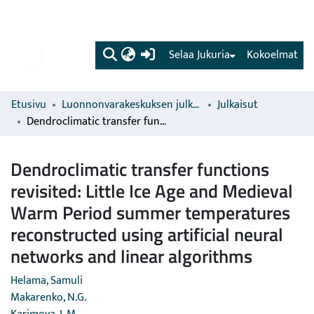
(current)
Selaa Jukuria
Kokoelmat
Etusivu
Luonnonvarakeskuksen julkaisut
Julkaisut
Dendroclimatic transfer functions revisited: Little Ice Age and Medieval Warm Period summer temperatures reconstructed using artificial neural networks and linear algorithms
Dendroclimatic transfer functions
revisited: Little Ice Age and Medieval
Warm Period summer temperatures
reconstructed using artificial neural
networks and linear algorithms
Helama, Samuli
Makarenko, N.G.