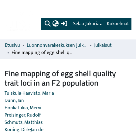
(current)
Selaa Jukuria
Kokoelmat
Etusivu
Luonnonvarakeskuksen julkaisut
Julkaisut
Fine mapping of egg shell quality trait loci in an F2 population
Fine mapping of egg shell quality
trait loci in an F2 population
Tuiskula-Haavisto, Maria
Dunn, Ian
Honkatukia, Mervi
Preisinger, Rudolf
Schmutz, Matthias
Koning, Dirk-Jan de