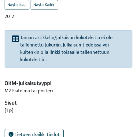
Näytä lisää
Näytä Kaikki
2012
Tämän artikkelin/julkaisun kokotekstiä ei ole
tallennettu Jukuriin. Julkaisun tiedoissa voi
kuitenkin olla linkki toisaalle tallennettuun
kokotekstiin.
OKM-julkaisutyyppi
M2 Esitelmä tai posteri
Sivut
[1 p]
Tietueen kaikki tiedot