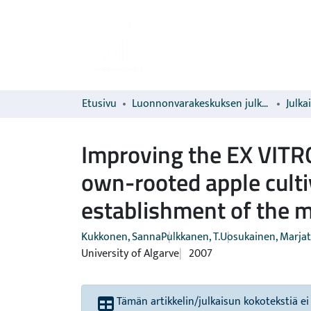
Etusivu
Luonnonvarakeskuksen julkaisut
Julka
Improving the EX VITR
own-rooted apple culti
establishment of the 
Kukkonen, Sanna
Pulkkanen, T.
Uosukainen, Marjat
University of Algarve
2007
Tämän artikkelin/julkaisun kokotekstiä ei