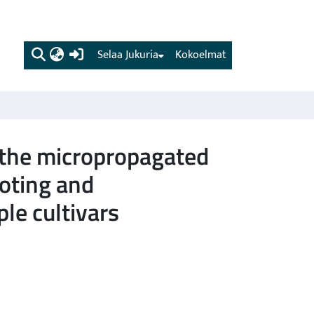
(current)
Selaa Jukuria
Kokoelmat
 the micropropagated
oting and
le cultivars