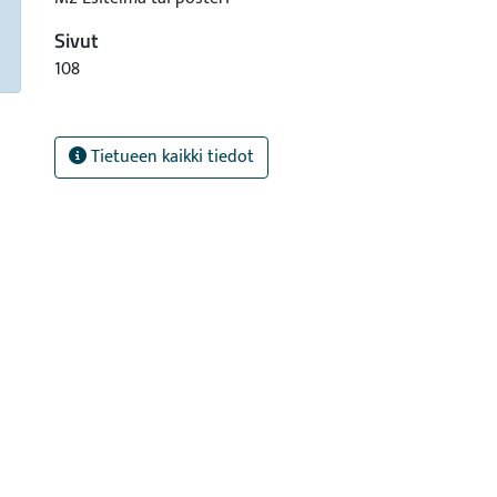
Sivut
108
Tietueen kaikki tiedot