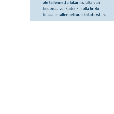
ole tallennettu Jukuriin. Julkaisun
tiedoissa voi kuitenkin olla linkki
toisaalle tallennettuun kokotekstiin.