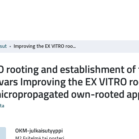
isut
Improving the EX VITRO rooting and establishment of the micropropagated own-rooted apple cultivars Improving the EX VITRO rooting and establishment of the micropropagated own-rooted apple cultivars
O rooting and establishment of
vars Improving the EX VITRO ro
micropropagated own-rooted app
ta
OKM-julkaisutyyppi
M2 Esitelmä tai posteri