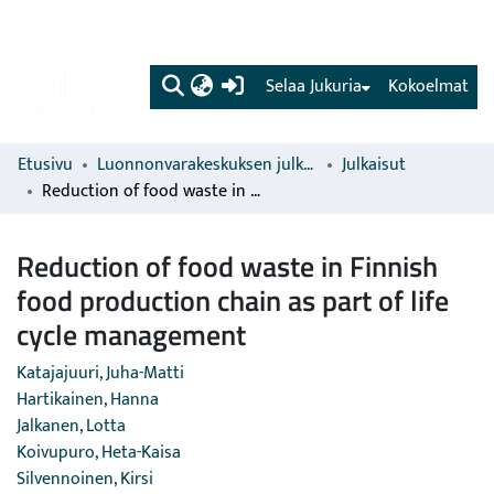
(current)
Selaa Jukuria
Kokoelmat
Etusivu
Luonnonvarakeskuksen julkaisut
Julkaisut
Reduction of food waste in Finnish food production chain as part of life cycle management
Reduction of food waste in Finnish
food production chain as part of life
cycle management
Katajajuuri, Juha-Matti
Hartikainen, Hanna
Jalkanen, Lotta
Koivupuro, Heta-Kaisa
Silvennoinen, Kirsi