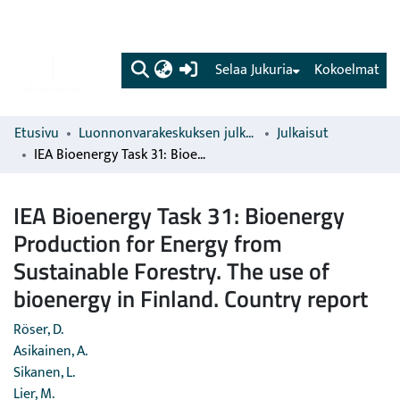
(current)
Selaa Jukuria
Kokoelmat
Etusivu
Luonnonvarakeskuksen julkaisut
Julkaisut
IEA Bioenergy Task 31: Bioenergy Production for Energy from Sustainable Forestry. The use of bioenergy in Finland. Country report
IEA Bioenergy Task 31: Bioenergy
Production for Energy from
Sustainable Forestry. The use of
bioenergy in Finland. Country report
Röser, D.
Asikainen, A.
Sikanen, L.
Lier, M.