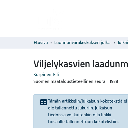
Etusivu
Luonnonvarakeskuksen julkaisut
Julka
Viljelykasvien laadun
Korpinen, Elli
Suomen maataloustieteellinen seura
1938
Tämän artikkelin/julkaisun kokotekstiä ei
ole tallennettu Jukuriin. Julkaisun
tiedoissa voi kuitenkin olla linkki
toisaalle tallennettuun kokotekstiin.