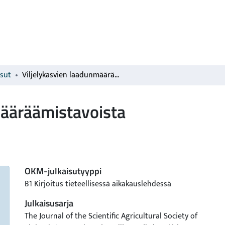
isut
Viljelykasvien laadunmääräämistavoista
määräämistavoista
OKM-julkaisutyyppi
B1 Kirjoitus tieteellisessä aikakauslehdessä
Julkaisusarja
The Journal of the Scientific Agricultural Society of