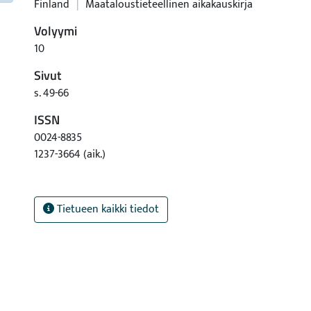
Finland
|
Maataloustieteellinen aikakauskirja
Volyymi
10
Sivut
s. 49-66
ISSN
0024-8835
1237-3664 (aik.)
Tietueen kaikki tiedot