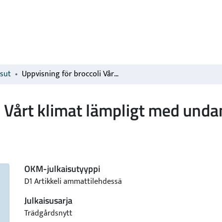
isut
Uppvisning för broccoli Vårt klimat lämpligt med undantag av heta somrar.
i Vårt klimat lämpligt med unda
OKM-julkaisutyyppi
D1 Artikkeli ammattilehdessä
Julkaisusarja
Trädgårdsnytt