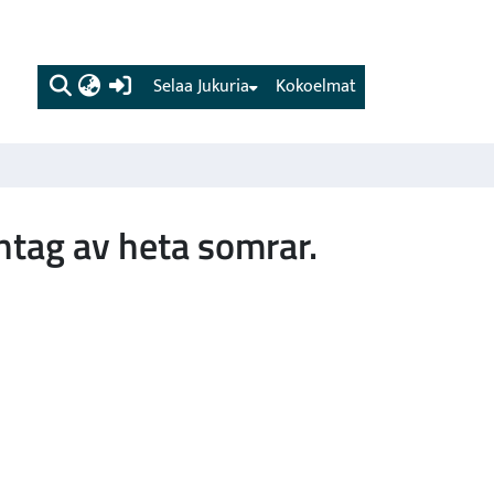
(current)
Selaa Jukuria
Kokoelmat
ntag av heta somrar.