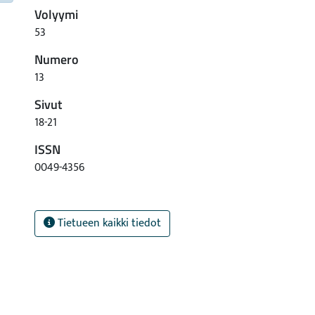
Volyymi
53
Numero
13
Sivut
18-21
ISSN
0049-4356
Tietueen kaikki tiedot