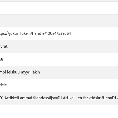
tps://jukuri.luke.fi/handle/10024/539564
yrät
68
mpi leiskuu myyrilläkin
ticle
=D1 Artikkeli ammattilehdessä|sv=D1 Artikel i en facktidskrift|en=D1 A