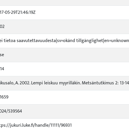
17-05-29T21:46:19Z
02
=ei tietoa saavutettavuudesta|sv=okänd tillgänglighet|en=unknown 
lse
-14
ikusalo, A. 2002. Lempi leiskuu myyrilläkin. Metsäntutkimus 2: 13-14
1659
024/539564
tps://jukuri.luke.fi/handle/11111/96931