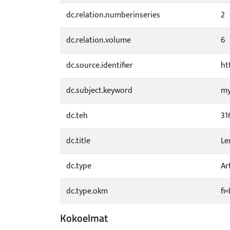
dc.relation.numberinseries
2
dc.relation.volume
6
dc.source.identifier
ht
dc.subject.keyword
my
dc.teh
31
dc.title
Le
dc.type
Ar
dc.type.okm
fi
Kokoelmat