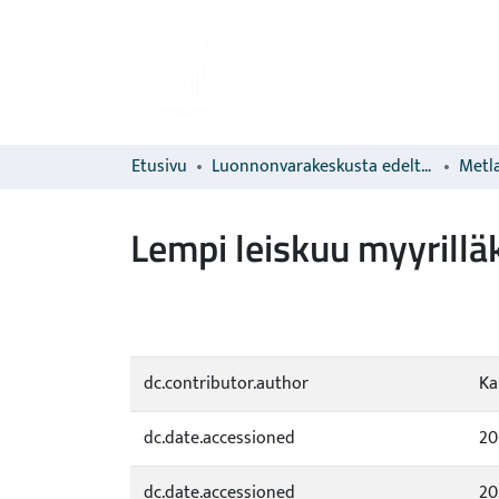
Etusivu
Luonnonvarakeskusta edeltävien organisaatioiden sarjat
Metla
Lempi leiskuu myyrillä
dc.contributor.author
Ka
dc.date.accessioned
20
dc.date.accessioned
20