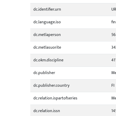
dc.identifier.urn
UR
dc.language.iso
fin
dc.metlaperson
56
dc.metlasuorite
34
dc.okm.discipline
41
dc.publisher
Me
dc.publisher.country
FI
dc.relation.ispartofseries
Me
dc.relation.issn
14