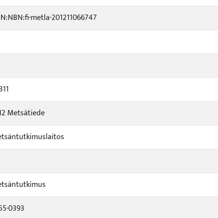
N:NBN:fi-metla-201211066747
311
12 Metsätiede
tsäntutkimuslaitos
tsäntutkimus
55-0393