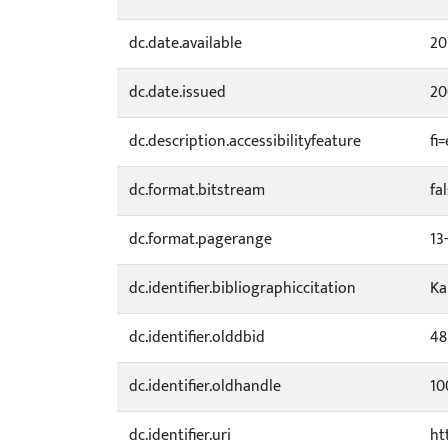
dc.date.available
20
dc.date.issued
20
dc.description.accessibilityfeature
fi
dc.format.bitstream
fa
dc.format.pagerange
13
dc.identifier.bibliographiccitation
Ka
dc.identifier.olddbid
48
dc.identifier.oldhandle
10
dc.identifier.uri
ht