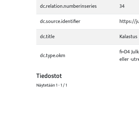
dc.relation.numberinseries
34
dc.source.identifier
https://j
dc.title
Kalastus 
fi=D4 Jul
dc.type.okm
eller -u
Tiedostot
Näytetään
1 - 1 / 1