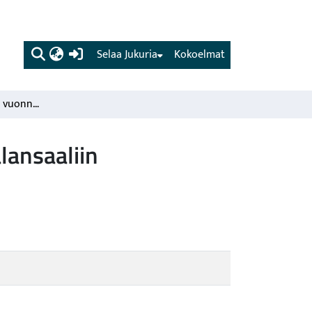
(current)
Selaa Jukuria
Kokoelmat
Kalastus Inarijärvellä vuonna 1980 ja kalastuksenja kalansaaliin kehittyminen
lansaaliin