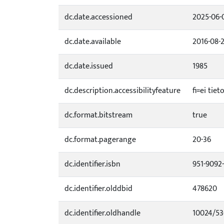
dc.date.accessioned
2025-06-
dc.date.available
2016-08-2
dc.date.issued
1985
dc.description.accessibilityfeature
fi=ei tie
dc.format.bitstream
true
dc.format.pagerange
20-36
dc.identifier.isbn
951-9092
dc.identifier.olddbid
478620
dc.identifier.oldhandle
10024/53