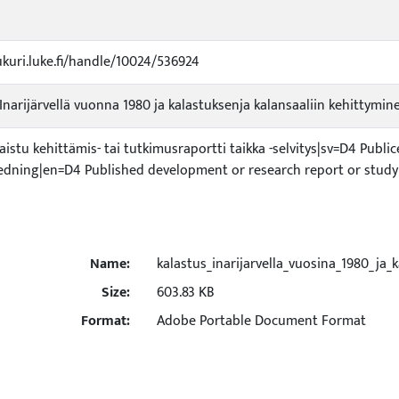
ukuri.luke.fi/handle/10024/536924
Inarijärvellä vuonna 1980 ja kalastuksenja kalansaaliin kehittymin
kaistu kehittämis- tai tutkimusraportti taikka -selvitys|sv=D4 Publi
tredning|en=D4 Published development or research report or study
Name:
kalastus_inarijarvella_vuosina_1980_ja_
Size:
603.83 KB
Format:
Adobe Portable Document Format