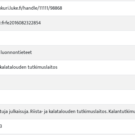
ukuri.luke.fi/handle/11111/98868
fi-fe2016082322854
 luonnontieteet
a kalatalouden tutkimuslaitos
uja julkaisuja. Riista- ja kalatalouden tutkimuslaitos. Kalantutki
3