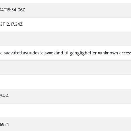
04T15:54:06Z
3T12:17:34Z
toa saavutettavuudesta|sv=okänd tillgänglighet|en=unknown accessi
-54-4
6924