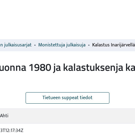
n julkaisusarjat
Monistettuja julkaisuja
vuonna 1980 ja kalastuksenja ka
Tietueen suppeat tiedot
Ahti
3T12:17:34Z