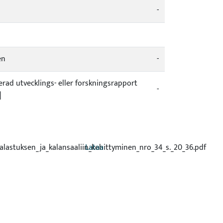
-
en
-
cerad utvecklings- eller forskningsrapport
-
|
kalastuksen_ja_kalansaaliin_kehittyminen_nro_34_s._20_36.pdf
Lataa