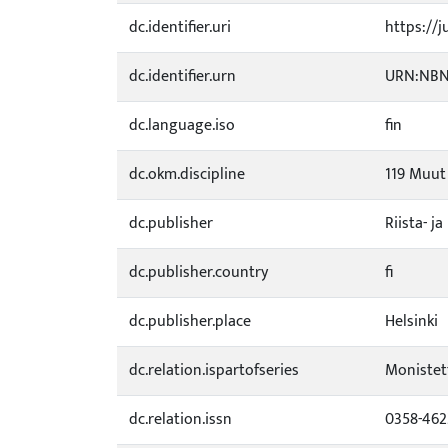
dc.identifier.uri
https://j
dc.identifier.urn
URN:NBN:
dc.language.iso
fin
dc.okm.discipline
119 Muut
dc.publisher
Riista- j
dc.publisher.country
fi
dc.publisher.place
Helsinki
dc.relation.ispartofseries
Monistett
dc.relation.issn
0358-462