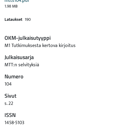
mtts104.pdf
1.98 MB
Lataukset
190
OKM-julkaisutyyppi
M1 Tutkimuksesta kertova kirjoitus
Julkaisusarja
MTT:n selvityksiä
Numero
104
Sivut
s. 22
ISSN
1458-5103