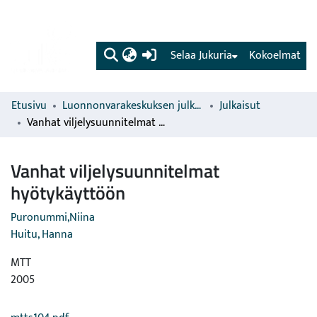
(current)
Selaa Jukuria
Kokoelmat
Etusivu
Luonnonvarakeskuksen julkaisut
Julkaisut
Vanhat viljelysuunnitelmat hyötykäyttöön
Vanhat viljelysuunnitelmat
hyötykäyttöön
Puronummi,Niina
Huitu, Hanna
MTT
2005