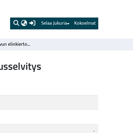
(current)
Selaa Jukuria
Kokoelmat
Joki- ja täpläravun elinkierto ja levinneisyys : Kirjallisuusselvitys
uusselvitys
-