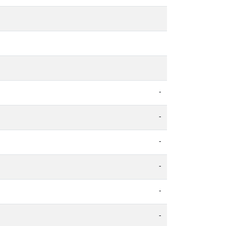
-
-
-
-
-
-