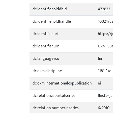
dc.identifier.olddbid
472822
dc.identifier.oldhandle
10024/5
dc.identifier.uri
https://j
dc.identifier.urn
URN:ISBN
dc.language.iso
fin
dc.okm.discipline
1181 Eko
dc.okm.internationalcopublication
ei
dc.relation.ispartofseries
Riista- j
dc.relation.numberinseries
6/2010