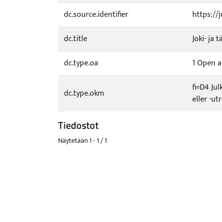
dc.source.identifier
https://
dc.title
Joki- ja 
dc.type.oa
1 Open a
fi=D4 Jul
dc.type.okm
eller -u
Tiedostot
Näytetään
1 - 1 / 1