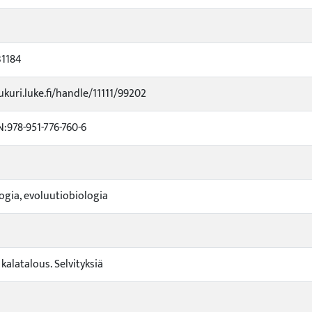
31184
ukuri.luke.fi/handle/11111/99202
:978-951-776-760-6
logia, evoluutiobiologia
a kalatalous. Selvityksiä