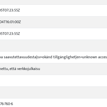
05T07:23:55Z
04T16:01:00Z
05T07:23:55Z
etoa saavutettavuudesta|sv=okänd tillgänglighet|en=unknown access
nettu, että verkkojulkaisu
776-760-6