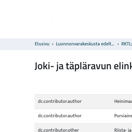
Etusivu
Luonnonvarakeskusta edeltävien organisaatioiden sarjat
RKTL:
Joki- ja täpläravun elin
dc.contributor.author
Heinimaa
dc.contributor.author
Pursiain
dc.contributor.other
Riista- 