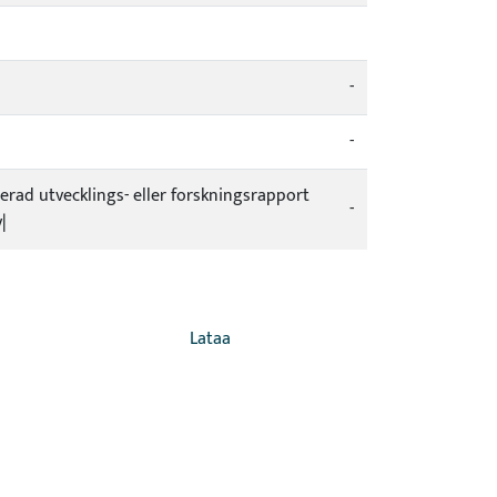
-
-
icerad utvecklings- eller forskningsrapport
-
|
Lataa