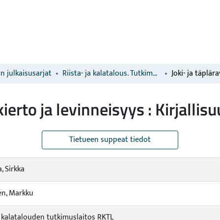
n julkaisusarjat
Riista- ja kalatalous. Tutkimuksia ja selvityksiä
kierto ja levinneisyys : Kirjallis
Tietueen suppeat tiedot
, Sirkka
en, Markku
ja kalatalouden tutkimuslaitos RKTL