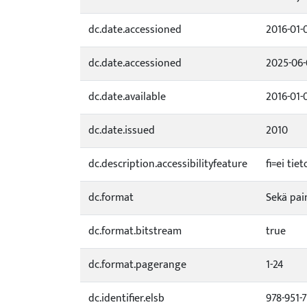
dc.date.accessioned
2016-01-
dc.date.accessioned
2025-06-
dc.date.available
2016-01-
dc.date.issued
2010
dc.description.accessibilityfeature
fi=ei ti
dc.format
Sekä pai
dc.format.bitstream
true
dc.format.pagerange
1-24
dc.identifier.elsb
978-951-