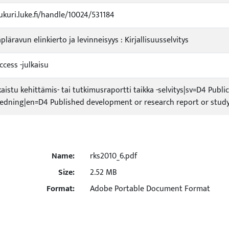
jukuri.luke.fi/handle/10024/531184
täpläravun elinkierto ja levinneisyys : Kirjallisuusselvitys
ccess -julkaisu
kaistu kehittämis- tai tutkimusraportti taikka -selvitys|sv=D4 Publ
tredning|en=D4 Published development or research report or study
Name:
rks2010_6.pdf
Size:
2.52 MB
Format:
Adobe Portable Document Format