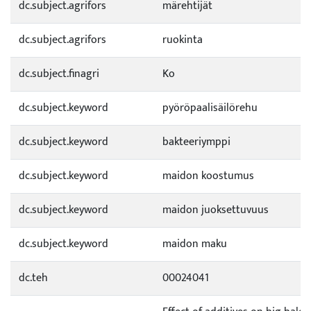
dc.subject.agrifors
märehtijät
dc.subject.agrifors
ruokinta
dc.subject.finagri
Ko
dc.subject.keyword
pyöröpaalisäilörehu
dc.subject.keyword
bakteeriymppi
dc.subject.keyword
maidon koostumus
dc.subject.keyword
maidon juoksettuvuus
dc.subject.keyword
maidon maku
dc.teh
00024041