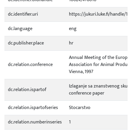
dc.identifier.uri
https://jukuri.luke.fi/handle/11
dc.language
eng
dc.publisher.place
hr
Annual Meeting of the Europe
dc.relation.conference
Association for Animal Producti
Vienna, 1997
Izlaganje sa znanstvenog skupa
dc.relation.ispartof
conference paper
dc.relation.ispartofseries
Stocarstvo
dc.relation.numberinseries
1