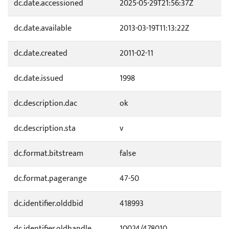
dc.date.accessioned
2025-05-29T21:56:37Z
dc.date.available
2013-03-19T11:13:22Z
dc.date.created
2011-02-11
dc.date.issued
1998
dc.description.dac
ok
dc.description.sta
v
dc.format.bitstream
false
dc.format.pagerange
47-50
dc.identifier.olddbid
418993
dc.identifier.oldhandle
10024/478010