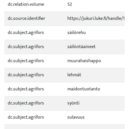
dc.relation.volume
52
dc.source.identifier
https://jukuri.luke.fi/handle/1
dc.subject.agrifors
säilörehu
dc.subject.agrifors
säilöntäaineet
dc.subject.agrifors
muurahaishappo
dc.subject.agrifors
lehmät
dc.subject.agrifors
maidontuotanto
dc.subject.agrifors
syönti
dc.subject.agrifors
sulavuus