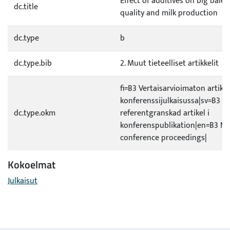
Effect of additives on big bale 
dc.title
quality and milk production
dc.type
b
dc.type.bib
2. Muut tieteelliset artikkelit
fi=B3 Vertaisarvioimaton artikke
konferenssijulkaisussa|sv=B3 Ic
dc.type.okm
referentgranskad artikel i
konferenspublikation|en=B3 No
conference proceedings|
Kokoelmat
Julkaisut