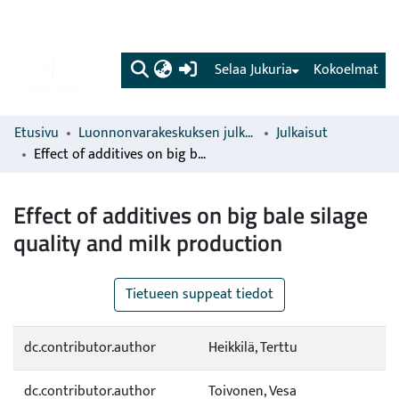
(current)
Selaa Jukuria
Kokoelmat
Etusivu
Luonnonvarakeskuksen julkaisut
Julkaisut
Effect of additives on big bale silage quality and milk production
Effect of additives on big bale silage
quality and milk production
Tietueen suppeat tiedot
dc.contributor.author
Heikkilä, Terttu
dc.contributor.author
Toivonen, Vesa