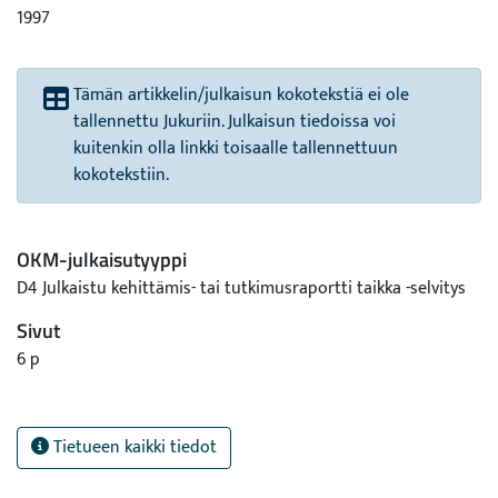
1997
Tämän artikkelin/julkaisun kokotekstiä ei ole
tallennettu Jukuriin. Julkaisun tiedoissa voi
kuitenkin olla linkki toisaalle tallennettuun
kokotekstiin.
OKM-julkaisutyyppi
D4 Julkaistu kehittämis- tai tutkimusraportti taikka -selvitys
Sivut
6 p
Tietueen kaikki tiedot