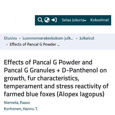
(current)
Selaa Jukuria
Kokoelmat
Etusivu
Luonnonvarakeskuksen julkaisut
Julkaisut
Effects of Pancal G Powder and Pancal G Granules + D-Panthenol on growth, fur characteristics, temperament and stress reactivity of farmed blue foxes (Alopex lagopus)
Effects of Pancal G Powder and
Pancal G Granules + D-Panthenol on
growth, fur characteristics,
temperament and stress reactivity of
farmed blue foxes (Alopex lagopus)
Niemelä, Paavo
Korhonen, Hannu T.