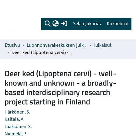
(current)
Selaa Jukuria
Kokoelmat
Etusivu
Luonnonvarakeskuksen julkaisut
Julkaisut
Deer ked (Lipoptena cervi) - well-known and unknown - a broadly-based interdisciplinary research project starting in Finland
Deer ked (Lipoptena cervi) - well-
known and unknown - a broadly-
based interdisciplinary research
project starting in Finland
Härkönen, S.
Kaitala, A.
Laaksonen, S.
Niemelä, P.