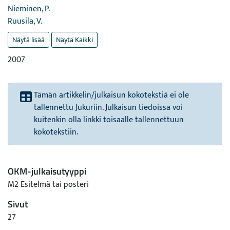
Nieminen, P.
Ruusila, V.
Näytä lisää
Näytä Kaikki
2007
Tämän artikkelin/julkaisun kokotekstiä ei ole
tallennettu Jukuriin. Julkaisun tiedoissa voi
kuitenkin olla linkki toisaalle tallennettuun
kokotekstiin.
OKM-julkaisutyyppi
M2 Esitelmä tai posteri
Sivut
27