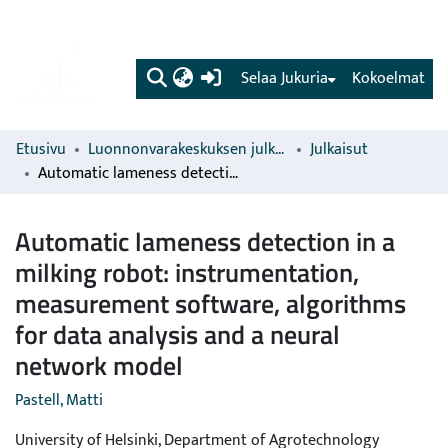
(current)
Selaa Jukuria
Kokoelmat
Etusivu
Luonnonvarakeskuksen julkaisut
Julkaisut
Automatic lameness detection in a milking robot: instrumentation, measurement software, algorithms for data analysis and a neural network model
Automatic lameness detection in a
milking robot: instrumentation,
measurement software, algorithms
for data analysis and a neural
network model
Pastell, Matti
University of Helsinki, Department of Agrotechnology