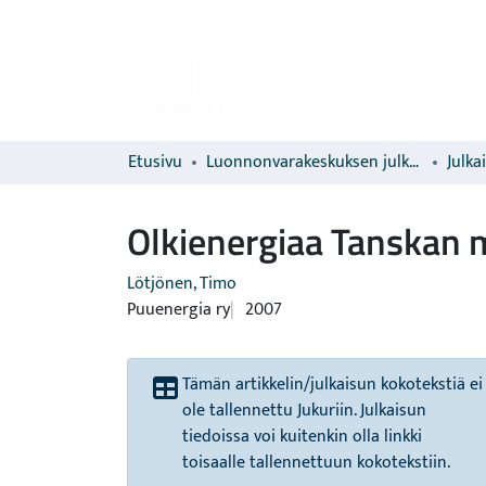
Etusivu
Luonnonvarakeskuksen julkaisut
Julka
Olkienergiaa Tanskan m
Lötjönen, Timo
Puuenergia ry
2007
Tämän artikkelin/julkaisun kokotekstiä ei
ole tallennettu Jukuriin. Julkaisun
tiedoissa voi kuitenkin olla linkki
toisaalle tallennettuun kokotekstiin.