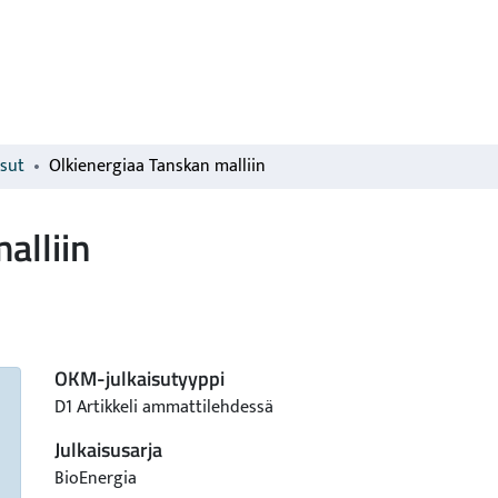
isut
Olkienergiaa Tanskan malliin
alliin
OKM-julkaisutyyppi
D1 Artikkeli ammattilehdessä
Julkaisusarja
BioEnergia