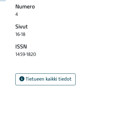
Numero
4
Sivut
16-18
ISSN
1459-1820
Tietueen kaikki tiedot