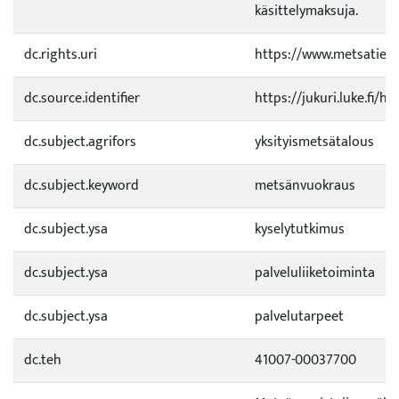
käsittelymaksuja.
dc.rights.uri
https://www.metsatietee
dc.source.identifier
https://jukuri.luke.fi/
dc.subject.agrifors
yksityismetsätalous
dc.subject.keyword
metsänvuokraus
dc.subject.ysa
kyselytutkimus
dc.subject.ysa
palveluliiketoiminta
dc.subject.ysa
palvelutarpeet
dc.teh
41007-00037700