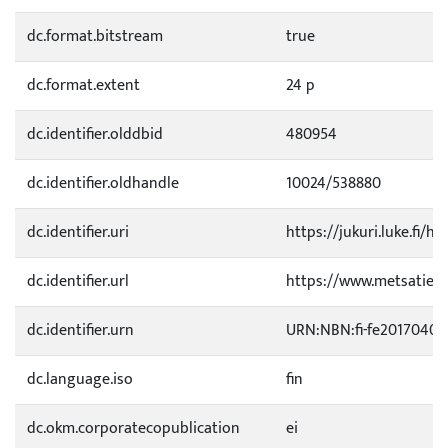
dc.format.bitstream
true
dc.format.extent
24 p
dc.identifier.olddbid
480954
dc.identifier.oldhandle
10024/538880
dc.identifier.uri
https://jukuri.luke.fi/h
dc.identifier.url
https://www.metsatietee
dc.identifier.urn
URN:NBN:fi-fe20170403
dc.language.iso
fin
dc.okm.corporatecopublication
ei