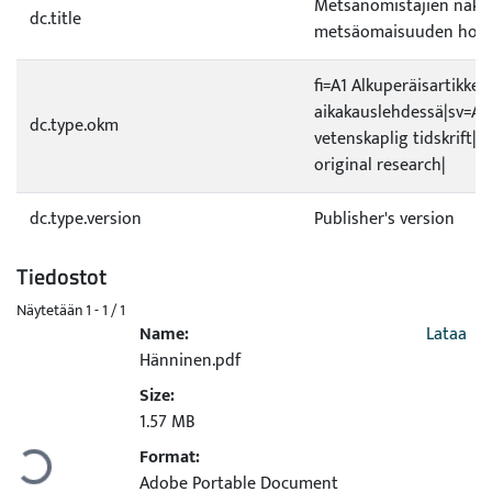
Metsänomistajien näke
dc.title
metsäomaisuuden hoid
fi=A1 Alkuperäisartikkeli
aikakauslehdessä|sv=A1 O
dc.type.okm
vetenskaplig tidskrift|en
original research|
dc.type.version
Publisher's version
Tiedostot
Näytetään
1 - 1 / 1
Name:
Lataa
Hänninen.pdf
Size:
Ladataan...
1.57 MB
Format:
Adobe Portable Document