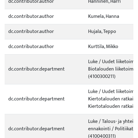
dc.contributor.author
Hänninen, Harri
dc.contributor.author
Kumela, Hanna
dc.contributor.author
Hujala, Teppo
dc.contributor.author
Kurttila, Mikko
Luke / Uudet liiketoimi
dc.contributor.department
Biotalouden liiketoimint
(4100300211)
Luke / Uudet liiketoimi
dc.contributor.department
Kiertotalouden ratkaisu
Kiertotalouden ratkais
Luke / Talous- ja yhteisk
dc.contributor.department
ennakointi / Politiikat,
(4100400311)