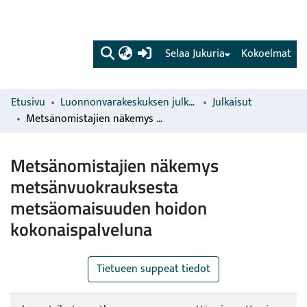
(current)
Selaa Jukuria
Kokoelmat
Etusivu
Luonnonvarakeskuksen julkaisut
Julkaisut
Metsänomistajien näkemys metsänvuokrauksesta metsäomaisuuden hoidon kokonaispalveluna
Metsänomistajien näkemys
metsänvuokrauksesta
metsäomaisuuden hoidon
kokonaispalveluna
Tietueen suppeat tiedot