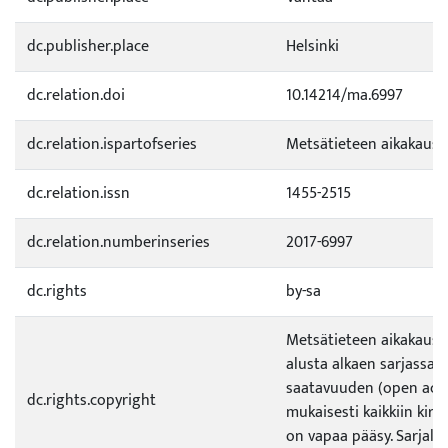
dc.publisher.place
Helsinki
dc.relation.doi
10.14214/ma.6997
dc.relation.ispartofseries
Metsätieteen aikakauski
dc.relation.issn
1455-2515
dc.relation.numberinseries
2017-6997
dc.rights
by-sa
Metsätieteen aikakauski
alusta alkaen sarjassa
saatavuuden (open acces
dc.rights.copyright
mukaisesti kaikkiin kirjo
on vapaa pääsy. Sarjalla 