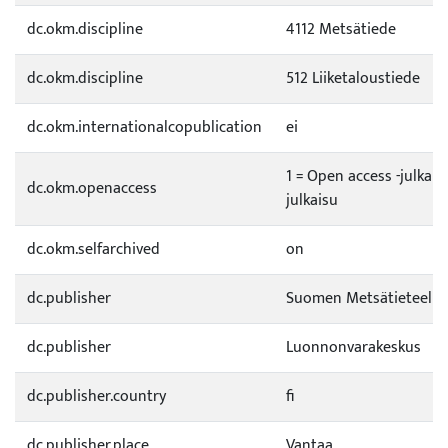
dc.okm.discipline
4112 Metsätiede
dc.okm.discipline
512 Liiketaloustiede
dc.okm.internationalcopublication
ei
1 = Open access -julkai
dc.okm.openaccess
julkaisu
dc.okm.selfarchived
on
dc.publisher
Suomen Metsätieteelli
dc.publisher
Luonnonvarakeskus
dc.publisher.country
fi
dc.publisher.place
Vantaa