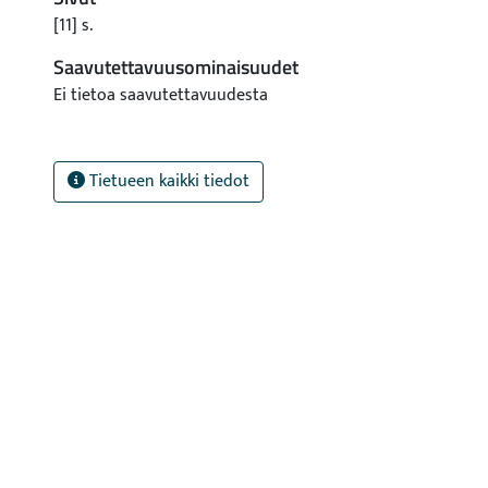
[11] s.
Saavutettavuusominaisuudet
Ei tietoa saavutettavuudesta
Tietueen kaikki tiedot