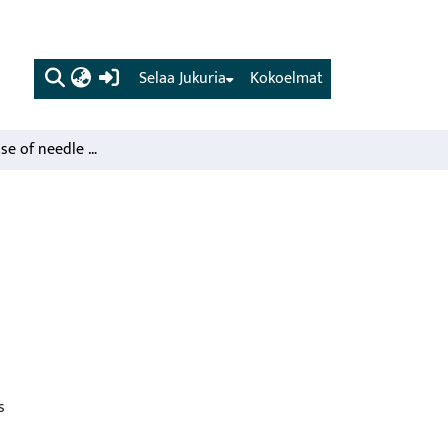
(current)
Selaa Jukuria
Kokoelmat
Diagnostical use of needle and soil analysis
s