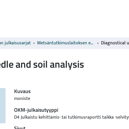
n julkaisusarjat
Metsäntutkimuslaitoksen erillisjulkaisut
dle and soil analysis
Kuvaus
moniste
OKM-julkaisutyyppi
D4 Julkaistu kehittämis- tai tutkimusraportti taikka -selvity
Sivut