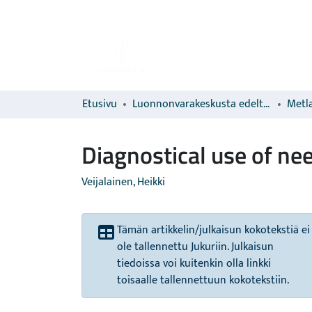
Etusivu
Luonnonvarakeskusta edeltävien organisaatioiden sarjat
Metla
Diagnostical use of nee
Veijalainen, Heikki
Tämän artikkelin/julkaisun kokotekstiä ei
ole tallennettu Jukuriin. Julkaisun
tiedoissa voi kuitenkin olla linkki
toisaalle tallennettuun kokotekstiin.