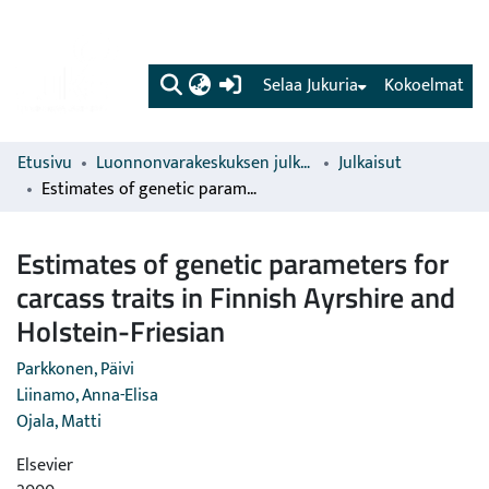
(current)
Selaa Jukuria
Kokoelmat
Etusivu
Luonnonvarakeskuksen julkaisut
Julkaisut
Estimates of genetic parameters for carcass traits in Finnish Ayrshire and Holstein-Friesian
Estimates of genetic parameters for
carcass traits in Finnish Ayrshire and
Holstein-Friesian
Parkkonen, Päivi
Liinamo, Anna-Elisa
Ojala, Matti
Elsevier