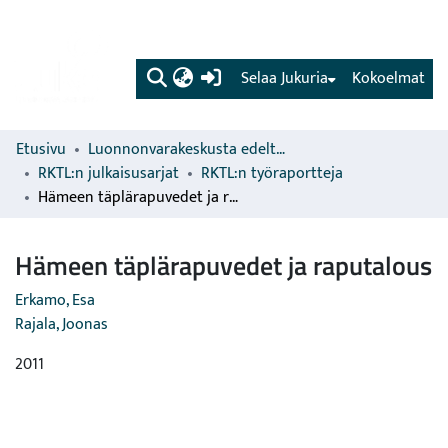
(current)
Selaa Jukuria
Kokoelmat
Etusivu
Luonnonvarakeskusta edeltävien organisaatioiden sarjat
RKTL:n julkaisusarjat
RKTL:n työraportteja
Hämeen täplärapuvedet ja raputalous
Hämeen täplärapuvedet ja raputalous
Erkamo, Esa
Rajala, Joonas
2011