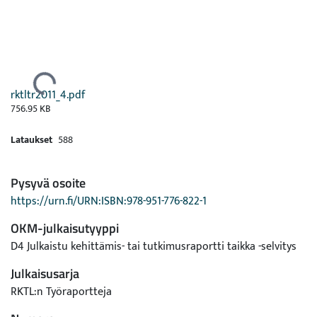
Ladataan...
rktltr2011_4.pdf
756.95 KB
Lataukset
588
Pysyvä osoite
https://urn.fi/URN:ISBN:978-951-776-822-1
OKM-julkaisutyyppi
D4 Julkaistu kehittämis- tai tutkimusraportti taikka -selvitys
Julkaisusarja
RKTL:n Työraportteja