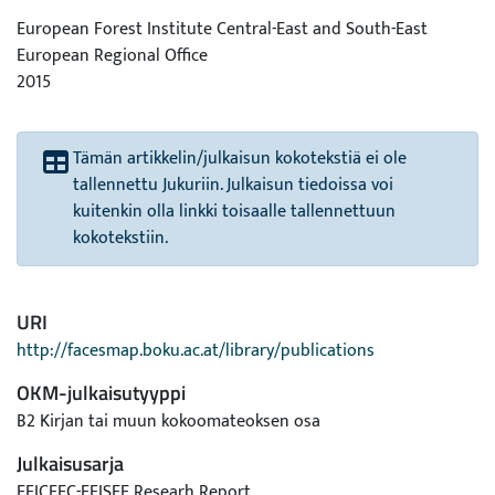
European Forest Institute Central-East and South-East
European Regional Office
2015
Tämän artikkelin/julkaisun kokotekstiä ei ole
tallennettu Jukuriin. Julkaisun tiedoissa voi
kuitenkin olla linkki toisaalle tallennettuun
kokotekstiin.
URI
http://facesmap.boku.ac.at/library/publications
OKM-julkaisutyyppi
B2 Kirjan tai muun kokoomateoksen osa
Julkaisusarja
EFICEEC-EFISEE Researh Report