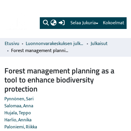
(current)
Selaa Jukuria
Kokoelmat
Etusivu
Luonnonvarakeskuksen julkaisut
Julkaisut
Forest management planning as a tool to enhance biodiversity protection
Forest management planning as a
tool to enhance biodiversity
protection
Pynnönen, Sari
Salomaa, Anna
Hujala, Teppo
Harlio, Annika
Paloniemi, Riikka