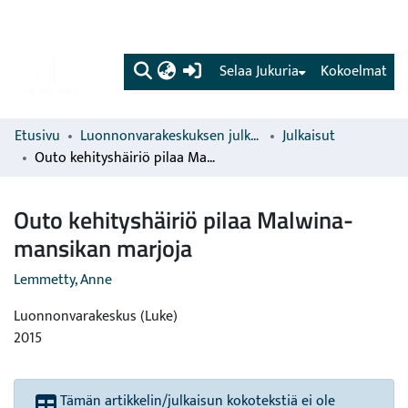
(current)
Selaa Jukuria
Kokoelmat
Etusivu
Luonnonvarakeskuksen julkaisut
Julkaisut
Outo kehityshäiriö pilaa Malwina-mansikan marjoja
Outo kehityshäiriö pilaa Malwina-
mansikan marjoja
Lemmetty, Anne
Luonnonvarakeskus (Luke)
2015
Tämän artikkelin/julkaisun kokotekstiä ei ole