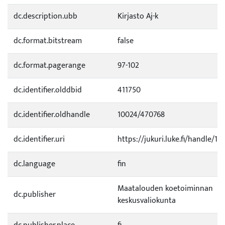
dc.description.ubb
Kirjasto Aj-k
dc.format.bitstream
false
dc.format.pagerange
97-102
dc.identifier.olddbid
411750
dc.identifier.oldhandle
10024/470768
dc.identifier.uri
https://jukuri.luke.fi/handle/11
dc.language
fin
Maatalouden koetoiminnan
dc.publisher
keskusvaliokunta