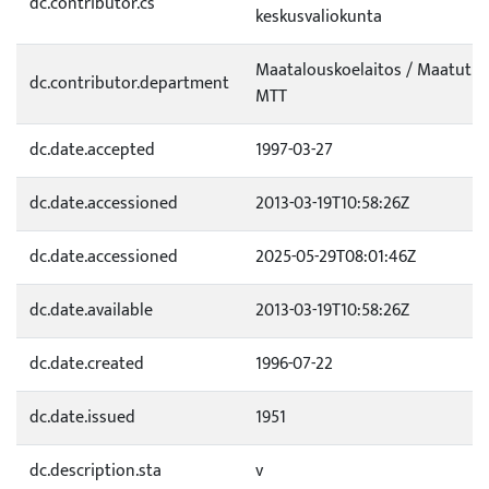
dc.contributor.cs
keskusvaliokunta
Maatalouskoelaitos / Maatutk
dc.contributor.department
MTT
dc.date.accepted
1997-03-27
dc.date.accessioned
2013-03-19T10:58:26Z
dc.date.accessioned
2025-05-29T08:01:46Z
dc.date.available
2013-03-19T10:58:26Z
dc.date.created
1996-07-22
dc.date.issued
1951
dc.description.sta
v