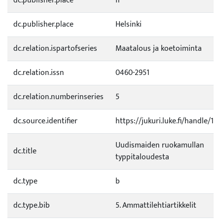
dc.publisher.place
fi
dc.publisher.place
Helsinki
dc.relation.ispartofseries
Maatalous ja koetoiminta
dc.relation.issn
0460-2951
dc.relation.numberinseries
5
dc.source.identifier
https://jukuri.luke.fi/handle/1
Uudismaiden ruokamullan
dc.title
typpitaloudesta
dc.type
b
dc.type.bib
5. Ammattilehtiartikkelit