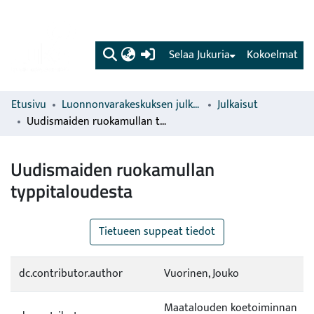
(current)
Selaa Jukuria
Kokoelmat
Etusivu
Luonnonvarakeskuksen julkaisut
Julkaisut
Uudismaiden ruokamullan typpitaloudesta
Uudismaiden ruokamullan
typpitaloudesta
Tietueen suppeat tiedot
dc.contributor.author
Vuorinen, Jouko
Maatalouden koetoiminnan