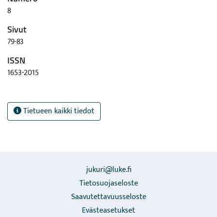
8
Sivut
79-83
ISSN
1653-2015
Tietueen kaikki tiedot
jukuri@luke.fi
Tietosuojaseloste
Saavutettavuusseloste
Evästeasetukset