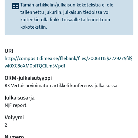
Tämän artikkelin/julkaisun kokotekstiä ei ole
tallennettu Jukuriin. Julkaisun tiedoissa voi
kuitenkin olla linkki toisaalle tallennettuun
kokotekstiin.
URI
http://composit.dimea.se/filebank/files/20061115$222927$fil$
wl0XC8oXM0bITQCILm3V.pdf
OKM-julkaisutyyppi
B3 Vertaisarvioimaton artikkeli konferenssijulkaisussa
Julkaisusarja
NJF report
Volyymi
2
Numero