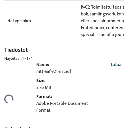
fi=C2 Toimitettu teos|s
bok, samlingsverk, konf
dc.type.okm
eller specialnummer av 
Edited book, conference
special issue of a journa
Tiedostot
Näytetään
1 - 1 / 1
Name:
Lataa
mtt-aaf-v21-n3.pdf
Size:
3.76 MB
Format:
dataan...
Adobe Portable Document
Format