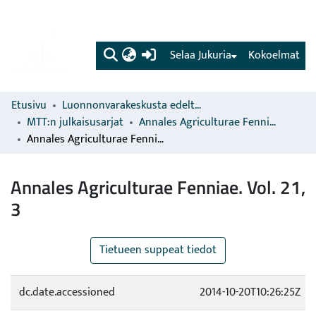
(current)
Selaa Jukuria
Kokoelmat
Etusivu
Luonnonvarakeskusta edeltävien organisaatioiden sarjat
MTT:n julkaisusarjat
Annales Agriculturae Fenniae
Annales Agriculturae Fenniae. Vol. 21, 3
Annales Agriculturae Fenniae. Vol. 21,
3
Tietueen suppeat tiedot
dc.date.accessioned
2014-10-20T10:26:25Z