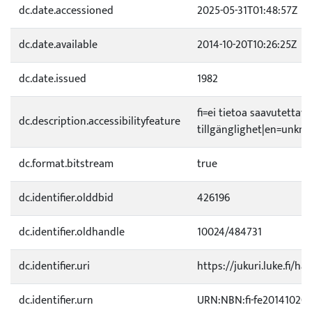
dc.date.accessioned
2025-05-31T01:48:57Z
dc.date.available
2014-10-20T10:26:25Z
dc.date.issued
1982
fi=ei tietoa saavutetta
dc.description.accessibilityfeature
tillgänglighet|en=unknow
dc.format.bitstream
true
dc.identifier.olddbid
426196
dc.identifier.oldhandle
10024/484731
dc.identifier.uri
https://jukuri.luke.fi/ha
dc.identifier.urn
URN:NBN:fi-fe20141020