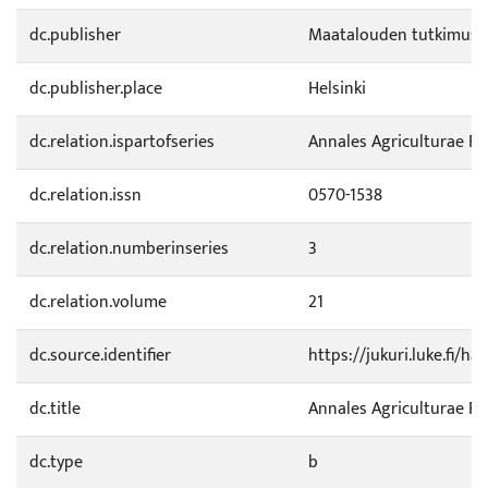
dc.publisher
Maatalouden tutkimusk
dc.publisher.place
Helsinki
dc.relation.ispartofseries
Annales Agriculturae F
dc.relation.issn
0570-1538
dc.relation.numberinseries
3
dc.relation.volume
21
dc.source.identifier
https://jukuri.luke.fi/h
dc.title
Annales Agriculturae Fenn
dc.type
b