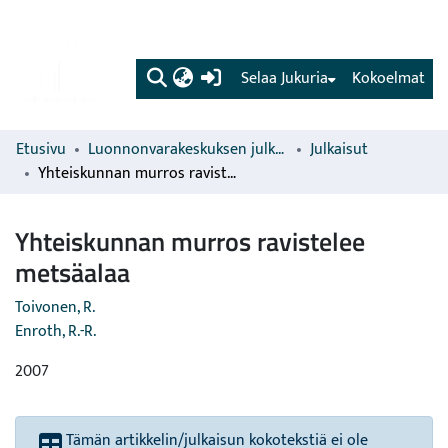
(current)
Selaa Jukuria
Kokoelmat
Etusivu
Luonnonvarakeskuksen julkaisut
Julkaisut
Yhteiskunnan murros ravistelee metsäalaa
Yhteiskunnan murros ravistelee
metsäalaa
Toivonen, R.
Enroth, R.-R.
2007
Tämän artikkelin/julkaisun kokotekstiä ei ole