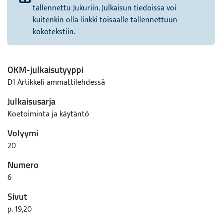
tallennettu Jukuriin. Julkaisun tiedoissa voi
kuitenkin olla linkki toisaalle tallennettuun
kokotekstiin.
OKM-julkaisutyyppi
D1 Artikkeli ammattilehdessä
Julkaisusarja
Koetoiminta ja käytäntö
Volyymi
20
Numero
6
Sivut
p. 19,20