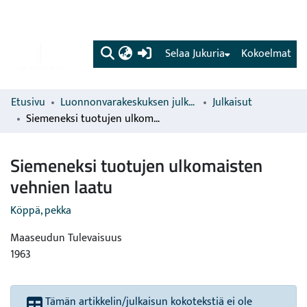
(current)
Selaa Jukuria
Kokoelmat
Etusivu
Luonnonvarakeskuksen julkaisut
Julkaisut
Siemeneksi tuotujen ulkomaisten vehnien laatu
Siemeneksi tuotujen ulkomaisten
vehnien laatu
Köppä, pekka
Maaseudun Tulevaisuus
1963
Tämän artikkelin/julkaisun kokotekstiä ei ole