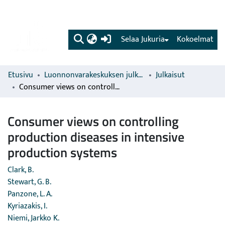
(current)
Selaa Jukuria
Kokoelmat
Etusivu
Luonnonvarakeskuksen julkaisut
Julkaisut
Consumer views on controlling production diseases in intensive production systems
Consumer views on controlling
production diseases in intensive
production systems
Clark, B.
Stewart, G. B.
Panzone, L. A.
Kyriazakis, I.
Niemi, Jarkko K.