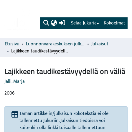
(current)
Selaa Jukuria
Kokoelmat
Etusivu
Luonnonvarakeskuksen julkaisut
Julkaisut
Lajikkeen taudikestävyydellä on väliä
Lajikkeen taudikestävyydellä on väliä
Jalli, Marja
2006
Tämän artikkelin/julkaisun kokotekstiä ei ole
tallennettu Jukuriin. Julkaisun tiedoissa voi
kuitenkin olla linkki toisaalle tallennettuun