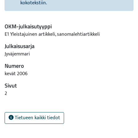
kokotekstiin.
OKM-julkaisutyyppi
E1 Yleistajuinen artikkeli, sanomalehtiartikkeli
Julkaisusarja
Jyväjemmari
Numero
kevät 2006
Sivut
2
Tietueen kaikki tiedot