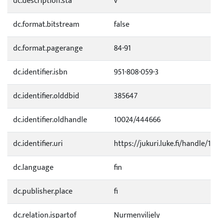
dc.description.sta
v
dc.format.bitstream
false
dc.format.pagerange
84-91
dc.identifier.isbn
951-808-059-3
dc.identifier.olddbid
385647
dc.identifier.oldhandle
10024/444666
dc.identifier.uri
https://jukuri.luke.fi/handle/11
dc.language
fin
dc.publisher.place
fi
dc.relation.ispartof
Nurmenviljely