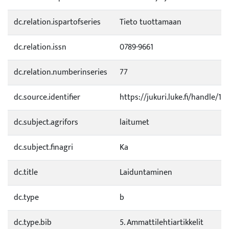
dc.relation.ispartofseries
Tieto tuottamaan
dc.relation.issn
0789-9661
dc.relation.numberinseries
77
dc.source.identifier
https://jukuri.luke.fi/handle/1
dc.subject.agrifors
laitumet
dc.subject.finagri
Ka
dc.title
Laiduntaminen
dc.type
b
dc.type.bib
5. Ammattilehtiartikkelit