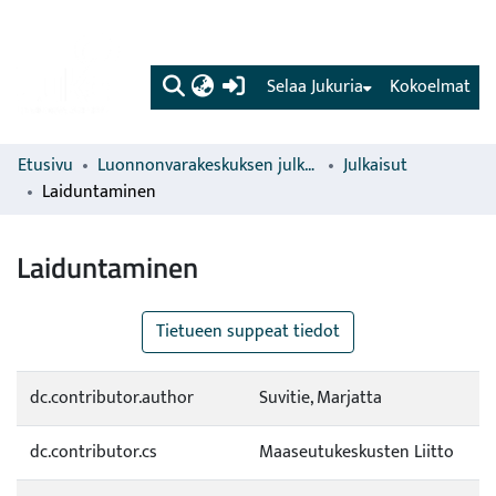
(current)
Selaa Jukuria
Kokoelmat
Etusivu
Luonnonvarakeskuksen julkaisut
Julkaisut
Laiduntaminen
Laiduntaminen
Tietueen suppeat tiedot
dc.contributor.author
Suvitie, Marjatta
dc.contributor.cs
Maaseutukeskusten Liitto