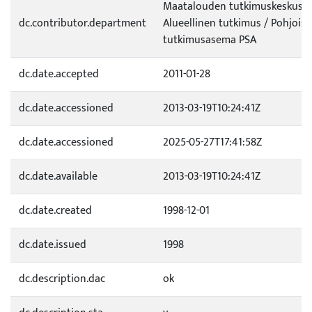
Maatalouden tutkimuskeskus (
dc.contributor.department
Alueellinen tutkimus / Pohjois
tutkimusasema PSA
dc.date.accepted
2011-01-28
dc.date.accessioned
2013-03-19T10:24:41Z
dc.date.accessioned
2025-05-27T17:41:58Z
dc.date.available
2013-03-19T10:24:41Z
dc.date.created
1998-12-01
dc.date.issued
1998
dc.description.dac
ok