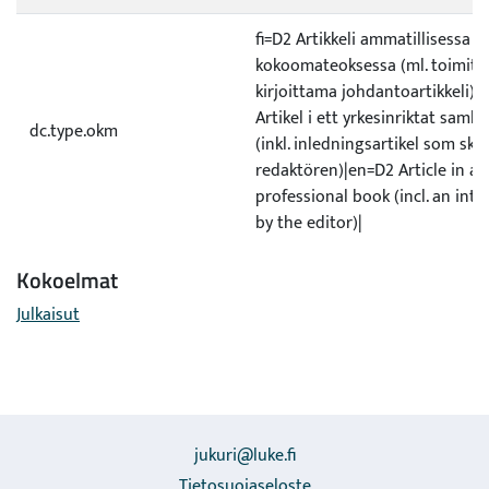
fi=D2 Artikkeli ammatillisessa
kokoomateoksessa (ml. toimitt
kirjoittama johdantoartikkeli)|
Artikel i ett yrkesinriktat samli
dc.type.okm
(inkl. inledningsartikel som skri
redaktören)|en=D2 Article in a
professional book (incl. an int
by the editor)|
Kokoelmat
Julkaisut
jukuri@luke.fi
Tietosuojaseloste