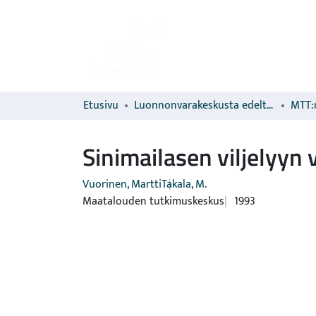
Etusivu
Luonnonvarakeskusta edeltävien organisaatioiden sarjat
MTT:n
Sinimailasen viljelyyn v
Vuorinen, Martti
Takala, M.
Maatalouden tutkimuskeskus
1993