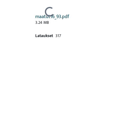
Ladataan...
maatut16_93.pdf
3.24 MB
Lataukset
317