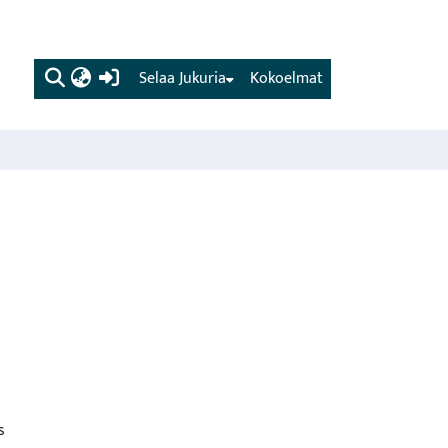
(current)
Selaa Jukuria
Kokoelmat
s