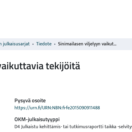
 julkaisusarjat
Tiedote
Sinimailasen viljelyyn vaikuttavia tekijöitä
aikuttavia tekijöitä
Pysyvä osoite
https://urn.fi/URN:NBN:fi-fe2015090911488
OKM-julkaisutyyppi
D4 Julkaistu kehittämis- tai tutkimusraportti taikka -selvity